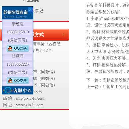
行业新闻
在制作塑料模具时，往
行业大事记
除这些常见的缺陷?
1. 变形:产品出模时
李经理
适。设计时必须考虑引
2、断料:材料或填料
18605125919
联系方式
品必须退火才能消除应
(微信同号)
地 址：江苏省苏州市吴中区
横泾
3、磨损:牵伸过小，脱
工业园区新思路12号
太大或太厚,水分过高,
舒经理
4、闪光:夹紧压力不
联系人:
18115662225
5、打标:塑料过热分
纹。焊缝多芯断裂时，
舒经理18115662225（同微信）
(微信同号)
胡经理13739170500（同微信）
下一篇：
高精密塑胶模
李经理18605125919（同微信）
上一篇：
注塑加工的时
电 话：0512-66374895
邮 箱：info@xin-lu.com
网 址：www.xin-lu.com