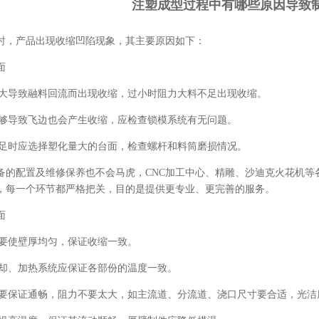
注塑成型过程中有哪些原因导致
时，产品出现收缩凹陷现象，其主要原因如下：
面
孔过大导致融料回流而出现收缩，过小时阻力大料不足出现收缩。
力不够导致飞边也会产生收缩，应检查锁模系统有无问题。
量不足时应选择塑化量大的台面，检查螺杆和料筒磨损情况。
备的配置及维修保养也不会马虎，CNC加工中心、精雕、沙迪克火花机等
，每一个环节都严格把关，目的是提供更专业、更完善的服务。
面
设计要使壁厚均匀，保证收缩一致。
的冷却、加热系统应保证各部份的温度一致。
系统要保证通畅，阻力不要太大，如主流道、分流道、浇口尺寸要合适，光