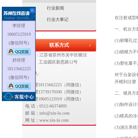
行业新闻
在注射成型
行业大事记
李经理
一、机台方
18605125919
(1)射嘴
(微信同号)
联系方式
(2)锁模
地 址：江苏省苏州市吴中区
横泾
舒经理
工业园区新思路12号
(3)塑化
18115662225
联系人:
对于台架设
(微信同号)
开模到注塑
舒经理18115662225（同微信）
胡经理13739170500（同微信）
二、模具方
李经理18605125919（同微信）
(1)制件
电 话：0512-66374895
邮 箱：info@xin-lu.com
(2)模具
网 址：www.xin-lu.com
(3)浇注