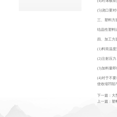
(4)对薄
(5)浇口
三、塑料方
结晶性塑料
四、加工方
(1)料筒
(2)注射
(3)加料
(4)对于
使收缩凹陷
下一篇：
大
上一篇：
塑