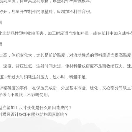
板应提高温度，保证其流动顺畅，厚壁制件应降低模温。
要对称开，尽量开在制件的厚壁处，应增加冷料井容积。
面
比非结晶性塑料收缩历害，加工时应适当增加料量，或在塑料中加入成换
面
温度过高，体积变化大，尤其是前炉温度，对流动性差的塑料应适当提高温
压力、速度、背压过低、注射时间太短、使材料量或密度不足而收缩压力、
量即缓冲垫过大时消耗注射压力，过小时，料量不足。
不要求精确度的零件，在保压完成后，外层基本冷凝、硬化，夹心部分尚软
平缓而不显眼且不影响使用。
型注塑加工尺寸变化是什么原因造成的？
料模具设计好坏有哪些结构因素影响？