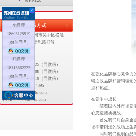
营销理念
联系方式
李经理
18605125919
地 址：江苏省苏州市吴中区
横泾
工业园区新思路12号
(微信同号)
联系人:
舒经理
舒经理18115662225（同微信）
18115662225
胡经理13739170500（同微信）
在强化品牌核心竞争力
(微信同号)
李经理18605125919（同微信）
辅之以品牌和营销理念
电 话：0512-66374895
点和热点。
邮 箱：info@xin-lu.com
在竞争中成长
网 址：www.xin-lu.com
随着国内外市场竞争日
心态迎接换挑战。
首先我们对自身企业在
场不带硝烟的战场上生
同时我们也明白品牌