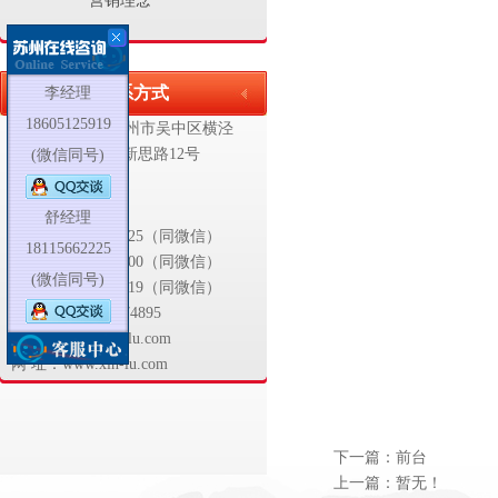
营销理念
联系方式
李经理
18605125919
地 址：江苏省苏州市吴中区
横泾
工业园区新思路12号
(微信同号)
联系人:
舒经理
舒经理18115662225（同微信）
18115662225
胡经理13739170500（同微信）
(微信同号)
李经理18605125919（同微信）
电 话：0512-66374895
邮 箱：info@xin-lu.com
网 址：www.xin-lu.com
下一篇：
前台
上一篇：暂无！